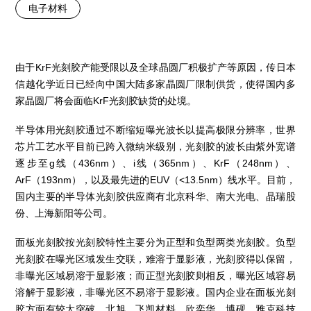
电子材料
由于KrF光刻胶产能受限以及全球晶圆厂积极扩产等原因，传日本
信越化学近日已经向中国大陆多家晶圆厂限制供货，使得国内多
家晶圆厂将会面临KrF光刻胶缺货的处境。
半导体用光刻胶通过不断缩短曝光波长以提高极限分辨率，世界
芯片工艺水平目前已跨入微纳米级别，光刻胶的波长由紫外宽谱
逐步至g线（436nm）、i线（365nm）、KrF（248nm）、
ArF（193nm），以及最先进的EUV（<13.5nm）线水平。目前，
国内主要的半导体光刻胶供应商有北京科华、南大光电、晶瑞股
份、上海新阳等公司。
面板光刻胶按光刻胶特性主要分为正型和负型两类光刻胶。负型
光刻胶在曝光区域发生交联，难溶于显影液，光刻胶得以保留，
非曝光区域易溶于显影液；而正型光刻胶则相反，曝光区域容易
溶解于显影液，非曝光区不易溶于显影液。国内企业在面板光刻
胶方面有较大突破，北旭、飞凯材料、欣奕华、博砚、雅克科技