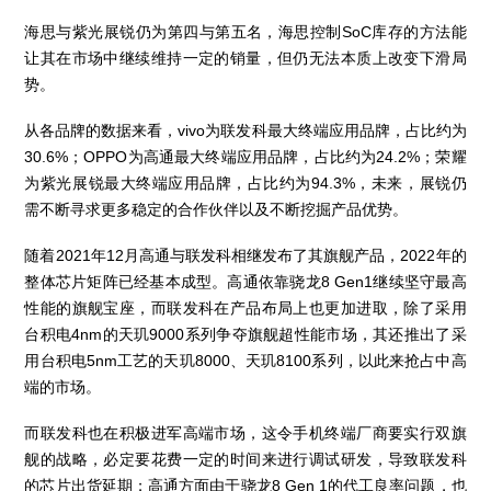
海思与紫光展锐仍为第四与第五名，海思控制SoC库存的方法能
让其在市场中继续维持一定的销量，但仍无法本质上改变下滑局
势。
从各品牌的数据来看，vivo为联发科最大终端应用品牌，占比约为
30.6%；OPPO为高通最大终端应用品牌，占比约为24.2%；荣耀
为紫光展锐最大终端应用品牌，占比约为94.3%，未来，展锐仍
需不断寻求更多稳定的合作伙伴以及不断挖掘产品优势。
随着2021年12月高通与联发科相继发布了其旗舰产品，2022年的
整体芯片矩阵已经基本成型。高通依靠骁龙8 Gen1继续坚守最高
性能的旗舰宝座，而联发科在产品布局上也更加进取，除了采用
台积电4nm的天玑9000系列争夺旗舰超性能市场，其还推出了采
用台积电5nm工艺的天玑8000、天玑8100系列，以此来抢占中高
端的市场。
而联发科也在积极进军高端市场，这令手机终端厂商要实行双旗
舰的战略，必定要花费一定的时间来进行调试研发，导致联发科
的芯片出货延期；高通方面由于骁龙8 Gen 1的代工良率问题，也