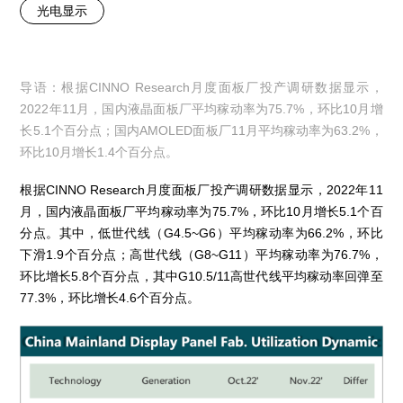
光电显示
导语：根据CINNO Research月度面板厂投产调研数据显示，
2022年11月，国内液晶面板厂平均稼动率为75.7%，环比10月增
长5.1个百分点；国内AMOLED面板厂11月平均稼动率为63.2%，
环比10月增长1.4个百分点。
根据CINNO Research月度面板厂投产调研数据显示，2022年11
月，国内液晶面板厂平均稼动率为75.7%，环比10月增长5.1个百
分点。其中，低世代线（G4.5~G6）平均稼动率为66.2%，环比
下滑1.9个百分点；高世代线（G8~G11）平均稼动率为76.7%，
环比增长5.8个百分点，其中G10.5/11高世代线平均稼动率回弹至
77.3%，环比增长4.6个百分点。