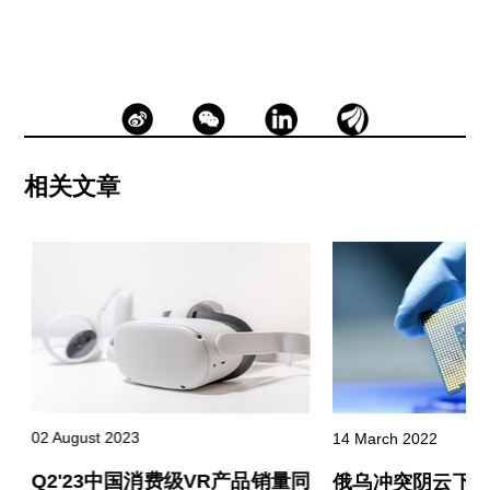
相关文章
02 August 2023
14 March 2022
Q2'23中国消费级VR产品销量同
-
俄乌冲突阴云下