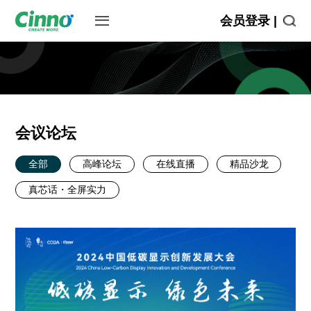
会员登录 |
会议论坛
全部
高峰论坛
在线直播
精品沙龙
真芯话・全屏实力