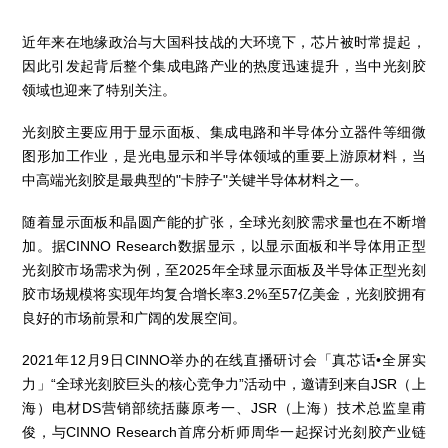
近年来在地缘政治与大国科技战的大环境下，芯片被时常提起，
因此引发起背后整个集成电路产业的热度迅速提升，当中光刻胶
领域也迎来了特别关注。
光刻胶主要应用于显示面板、集成电路和半导体分立器件等细微
图形加工作业，是光电显示和半导体领域的重要上游原材料，当
中高端光刻胶是最典型的"卡脖子"关键半导体材料之一。
随着显示面板和晶圆产能的扩张，全球光刻胶需求量也在不断增
加。据CINNO Research数据显示，以显示面板和半导体用正型
光刻胶市场需求为例，至2025年全球显示面板及半导体正型光刻
胶市场规模将实现年均复合增长率3.2%至57亿美金，光刻胶拥有
良好的市场前景和广阔的发展空间。
2021年12月9日CINNO举办的在线直播研讨会「真芯话•全屏实
力」“全球光刻胶巨头的核心竞争力”活动中，邀请到来自JSR（上
海）电材DS营销部统括藤原考一、JSR（上海）技术总监皇甫
俊，与CINNO Research首席分析师周华一起探讨光刻胶产业链