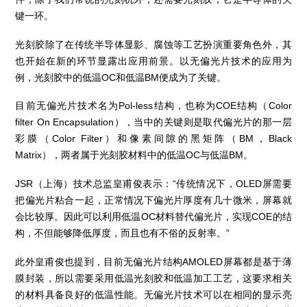
键一环。
光刻胶除了在传统半导体显影、腐蚀等工艺扮演重要角色外，其
也开始在新的环节显露出应用前景。以无偏光片技术的应用为
例，光刻胶中的低温OC和低温BM便成为了关键。
目前无偏光片技术名为Pol-less结构，也称为COE结构（Color
filter On Encapsulation），当中的关键则是取代偏光片的那一层
彩膜（Color Filter）和像素间隙的黑矩阵（BM，Black
Matrix），两者属于光刻胶材料中的低温OC与低温BM。
JSR（上海）技术总监皇甫俊表示：“传统情况下，OLED屏需要
把偏光片粘合一起，正常情况下偏光片厚度有几十微米，屏幕就
会比较厚。因此可以利用低温OC材料替代偏光片，实现COE的结
构，不但能够降低厚度，而且也有不俗的反射率。”
此外皇甫俊也提到，目前无偏光片结构AMOLED屏幕都是基于薄
膜封装，所以需要采用低温光刻胶和低温加工工艺，这要求相关
的材料具备良好的低温性能。无偏光片技术可以在相同的显示亮