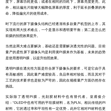
度下，屏幕功耗更低；或者在相同的功耗下，屏幕亮度更亮。此
外，相比偏光片能够大幅降低屏幕的厚度，利于延长折叠屏的寿
命，降低偏光片的使用成本。
时下流行的屏下摄像头结构已经逐渐有多款量产机型的上市，其
实现有两大技术难点，一个是显示和透明要平衡；第二是怎么把
前摄的拍照效果提升。
当然这两大难点要解决，基础还是需要解决透光性的问题。目前
量产的柔性屏下摄像头均是利用黄PI膜来作为基板，未来的趋势
是使用透明PI膜，以提升拍照效果。
透明PI膜在透光性方面是符合屏下摄像头的要求，可是它由于具
有高敏感性，因此量产难度较高，良品率相对较低，而且其对于
工艺的技术要求也是较为严苛的，因此在规模量产方面仍然存在
挑战。
实际除了透明PI膜，光刻胶材料中也有替代者。皇甫俊介
绍：“OLED中也有可用的平坦膜材料，名为PLN。相比传统的PI
材料，它的透过率和平坦性有一定优势，此外它相对PI材料也更