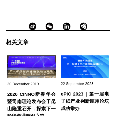
相关文章
22 September 2023
26 December 2019
O
ePIC 2023｜第一届电
2020 CINNO新春年会
产
子纸产业创新应用论坛
暨司南理论发布会于昆
功
成功举办
山隆重召开，探索下一
阶段产业链创之路