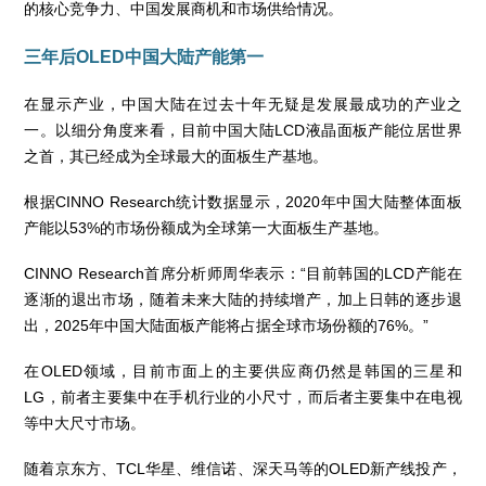
的核心竞争力、中国发展商机和市场供给情况。
三年后OLED中国大陆产能第一
在显示产业，中国大陆在过去十年无疑是发展最成功的产业之
一。以细分角度来看，目前中国大陆LCD液晶面板产能位居世界
之首，其已经成为全球最大的面板生产基地。
根据CINNO Research统计数据显示，2020年中国大陆整体面板
产能以53%的市场份额成为全球第一大面板生产基地。
CINNO Research首席分析师周华表示：“目前韩国的LCD产能在
逐渐的退出市场，随着未来大陆的持续增产，加上日韩的逐步退
出，2025年中国大陆面板产能将占据全球市场份额的76%。”
在OLED领域，目前市面上的主要供应商仍然是韩国的三星和
LG，前者主要集中在手机行业的小尺寸，而后者主要集中在电视
等中大尺寸市场。
随着京东方、TCL华星、维信诺、深天马等的OLED新产线投产，