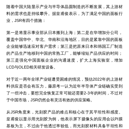
随着中国大陆显示产业与半导体晶圆制造的不断发展，其上游材
料的需求也是持续攀升。据皇甫俊表示，为了满足中国的面板行
业，JSR有四个措施：
第一是将显示事业部从日本搬到上海；第二是在华增加分公司，
覆盖中国华中、华北、华南和沿海地区，目的是紧靠中国的面板
企业能够迅速应对客户需求；第三是把原来日本和韩国工厂制造
的产品生产地移到中国的常熟工厂，能够缩短产品供应的时间；
第三是强化中国面板企业的沟通速度，扩大上海实验室，增加
LCD与OLED相关研发设备。
对于近一两年全球产业链遭受困难的情况，预估2022年的上游材
料供应是否会有压力，藤原考一认为近年半导体产业链确实受到
了一些冲击，要想完全恢复正常可能还需要2-3年的时间，不过对
于中国市场，JSR仍然会有灵活有效的供应策略。
从JSR角度来，光刻胶产品的难点和核心在于其平坦性和感度。
皇甫俊以显示用光刻胶为例，他表示屏下摄像头的应用会以PI膜
基板为主，不过由于他透过率较低，而光刻胶材料具备平坦性和