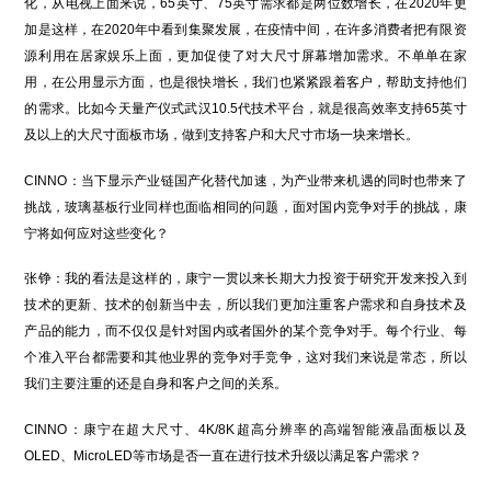
化，从电视上面来说，65英寸、75英寸需求都是两位数增长，在2020年更
加是这样，在2020年中看到集聚发展，在疫情中间，在许多消费者把有限资
源利用在居家娱乐上面，更加促使了对大尺寸屏幕增加需求。不单单在家
用，在公用显示方面，也是很快增长，我们也紧紧跟着客户，帮助支持他们
的需求。比如今天量产仪式武汉10.5代技术平台，就是很高效率支持65英寸
及以上的大尺寸面板市场，做到支持客户和大尺寸市场一块来增长。
CINNO：当下显示产业链国产化替代加速，为产业带来机遇的同时也带来了
挑战，玻璃基板行业同样也面临相同的问题，面对国内竞争对手的挑战，康
宁将如何应对这些变化？
张铮：我的看法是这样的，康宁一贯以来长期大力投资于研究开发来投入到
技术的更新、技术的创新当中去，所以我们更加注重客户需求和自身技术及
产品的能力，而不仅仅是针对国内或者国外的某个竞争对手。每个行业、每
个准入平台都需要和其他业界的竞争对手竞争，这对我们来说是常态，所以
我们主要注重的还是自身和客户之间的关系。
CINNO：康宁在超大尺寸、4K/8K超高分辨率的高端智能液晶面板以及
OLED、MicroLED等市场是否一直在进行技术升级以满足客户需求？