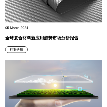
05 March 2024
全球复合材料新应用趋势市场分析报告
行业研报