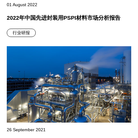
01 August 2022
2022年中国先进封装用PSPI材料市场分析报告
行业研报
26 September 2021