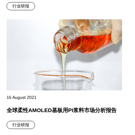
行业研报
16 August 2021
全球柔性AMOLED基板用PI浆料市场分析报告
行业研报