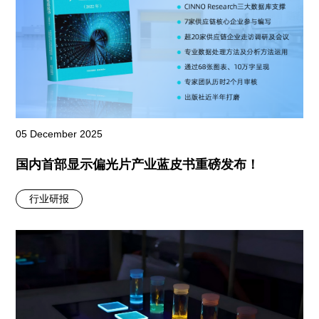
05 December 2025
国内首部显示偏光片产业蓝皮书重磅发布！
行业研报