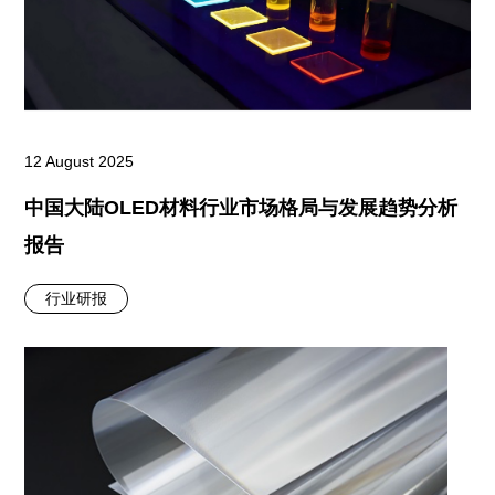
12 August 2025
中国大陆OLED材料行业市场格局与发展趋势分析
报告
行业研报