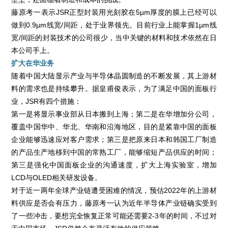
藤原考一表示JSR正型封装用光刻胶在5µm厚度的膜上已经可以
做到0.9µm线宽/间距，处于业界领先。目前行业上能掌握1µm线
宽/间距的封装技术的公司很少，当中关键的材料和技术依然在日
本公司手上。
扩大在华业务
随着中国大陆显示产业与半导体晶圆制造的不断发展，其上游材
料的需求也是持续攀升。据皇甫俊表示，为了满足中国的面板行
业，JSR有四个措施：
第一是将显示事业部从日本搬到上海；第二是在华增加分公司，
覆盖中国华中、华北、华南和沿海地区，目的是紧靠中国的面板
企业能够迅速应对客户需求；第三是把原来日本和韩国工厂制造
的产品生产地移到中国的常熟工厂，能够缩短产品供应的时间；
第三是强化中国面板企业的沟通速度，扩大上海实验室，增加
LCD与OLED相关研发设备。
对于近一两年全球产业链遭受困难的情况，预估2022年的上游材
料供应是否会有压力，藤原考一认为近年半导体产业链确实受到
了一些冲击，要想完全恢复正常可能还需要2-3年的时间，不过对