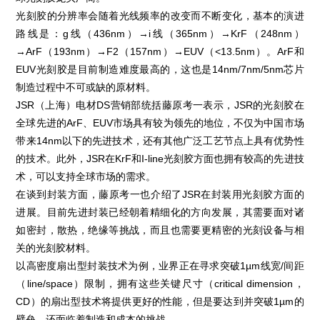
光刻胶的分辨率会随着光线频率的改变而不断变化，基本的演进
路线是：g线（436nm）→i线（365nm）→KrF（248nm）
→ArF（193nm）→F2（157nm）→EUV（<13.5nm）。ArF和
EUV光刻胶是目前制造难度最高的，这也是14nm/7nm/5nm芯片
制造过程中不可或缺的原材料。
JSR（上海）电材DS营销部统括藤原考一表示，JSR的光刻胶在
全球先进的ArF、EUV市场具有较为领先的地位，不仅为中国市场
带来14nm以下的先进技术，还有其他广泛工艺节点上具有优势性
的技术。此外，JSR在KrF和I-line光刻胶方面也拥有较高的先进技
术，可以支持全球市场的需求。
在谈到封装方面，藤原考一也介绍了JSR在封装用光刻胶方面的
进展。目前先进封装已经朝着精细化的方向发展，其需要面对诸
如密封，散热，绝缘等挑战，而且也需要更精密的光刻设备与相
关的光刻胶材料。
以高密度扇出型封装技术为例，业界正在寻求突破1µm线宽/间距
（line/space）限制，拥有这些关键尺寸（critical dimension，
CD）的扇出型技术将提供更好的性能，但是要达到并突破1µm的
壁垒，还面临着制造和成本的挑战。