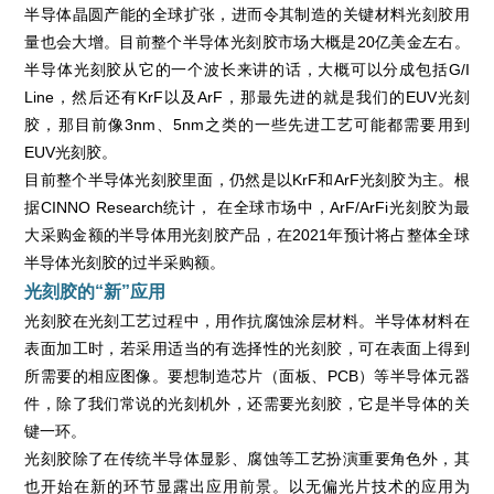
半导体晶圆产能的全球扩张，进而令其制造的关键材料光刻胶用
量也会大增。目前整个半导体光刻胶市场大概是20亿美金左右。
半导体光刻胶从它的一个波长来讲的话，大概可以分成包括G/I
Line，然后还有KrF以及ArF，那最先进的就是我们的EUV光刻
胶，那目前像3nm、5nm之类的一些先进工艺可能都需要用到
EUV光刻胶。
目前整个半导体光刻胶里面，仍然是以KrF和ArF光刻胶为主。根
据CINNO Research统计， 在全球市场中，ArF/ArFi光刻胶为最
大采购金额的半导体用光刻胶产品，在2021年预计将占整体全球
半导体光刻胶的过半采购额。
光刻胶的“新”应用
光刻胶在光刻工艺过程中，用作抗腐蚀涂层材料。半导体材料在
表面加工时，若采用适当的有选择性的光刻胶，可在表面上得到
所需要的相应图像。要想制造芯片（面板、PCB）等半导体元器
件，除了我们常说的光刻机外，还需要光刻胶，它是半导体的关
键一环。
光刻胶除了在传统半导体显影、腐蚀等工艺扮演重要角色外，其
也开始在新的环节显露出应用前景。以无偏光片技术的应用为