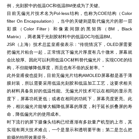
例，光刻胶中的低温OC和低温BM便成为了关键。
目前无偏光片技术名为Pol-less结构，也称为COE结构（Color
filter On Encapsulation），当中的关键则是取代偏光片的那一层
彩膜（Color Filter）和像素间隙的黑矩阵（BM，Black
Matrix），两者属于光刻胶材料中的低温OC与低温BM。
JSR（上海）技术总监皇甫俊表示：“传统情况下，OLED屏需要
把偏光片粘合一起，正常情况下偏光片厚度有几十微米，屏幕就
会比较厚。因此可以利用低温OC材料替代偏光片，实现COE的结
构，不但能够降低厚度，而且也有不俗的反射率。”
此外皇甫俊也提到，目前无偏光片结构AMOLED屏幕都是基于薄
膜封装，所以需要采用低温光刻胶和低温加工工艺，这要求相关
的材料具备良好的低温性能。无偏光片技术可以在相同的显示亮
度下，屏幕功耗更低；或者在相同的功耗下，屏幕亮度更亮。此
外，相比偏光片能够大幅降低屏幕的厚度，利于延长折叠屏的寿
命，降低偏光片的使用成本。
时下流行的屏下摄像头结构已经逐渐有多款量产机型的上市，其
实现有两大技术难点，一个是显示和透明要平衡；第二是怎么把
前摄的拍照效果提升。