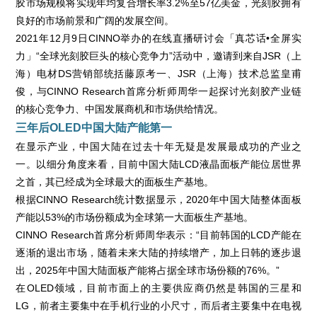
胶市场规模将实现年均复合增长率3.2%至57亿美金，光刻胶拥有
良好的市场前景和广阔的发展空间。
2021年12月9日CINNO举办的在线直播研讨会「真芯话•全屏实
力」“全球光刻胶巨头的核心竞争力”活动中，邀请到来自JSR（上
海）电材DS营销部统括藤原考一、JSR（上海）技术总监皇甫
俊，与CINNO Research首席分析师周华一起探讨光刻胶产业链
的核心竞争力、中国发展商机和市场供给情况。
三年后OLED中国大陆产能第一
在显示产业，中国大陆在过去十年无疑是发展最成功的产业之
一。以细分角度来看，目前中国大陆LCD液晶面板产能位居世界
之首，其已经成为全球最大的面板生产基地。
根据CINNO Research统计数据显示，2020年中国大陆整体面板
产能以53%的市场份额成为全球第一大面板生产基地。
CINNO Research首席分析师周华表示：“目前韩国的LCD产能在
逐渐的退出市场，随着未来大陆的持续增产，加上日韩的逐步退
出，2025年中国大陆面板产能将占据全球市场份额的76%。”
在OLED领域，目前市面上的主要供应商仍然是韩国的三星和
LG，前者主要集中在手机行业的小尺寸，而后者主要集中在电视