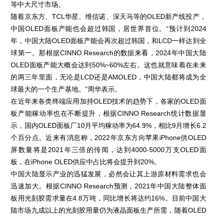
等中大尺寸市场。
随着京东方、TCL华星、维信诺、深天马等的OLED新产线投产，
中国OLED面板产能也会超过韩国，居世界首位。“预计到2024
年，中国大陆OLED面板产能会再次超过韩国，和LCD一样达到全
球第一。那根据CINNO Research的数据来看，2024年中国大陆
OLED面板产能大概会达到50%~60%左右。这也就意味着在未来
的两三年里面，无论是LCD还是AMOLED，中国大陆都将成为全
球最大的一个生产基地。”周华表示。
在近年来各类终端应用加持OLED技术的趋势下，各家的OLED面
板产能稼动率也在不断提升，根据CINNO Research统计数据显
示，国内OLED面板厂10月平均稼动率为64.9%，相比9月增长6.2
个百分点。近来有消息称，2022年京东方向苹果iPhone供OLED
屏数量将是2021年三倍的传闻，达到4000-5000万支OLED面
板，在iPhone OLED供应中占比将会提升到20%。
中国大陆显示产业的迅猛发展，必然会让其上游原材料需求也会
迅速加大。根据CINNO Research预测，2021年中国大陆整体面
板用光刻胶需求量在4.8万吨，同比增长将达约16%。目前中国大
陆市场九成以上的光刻胶用量仍为液晶面板生产所需，随着OLED