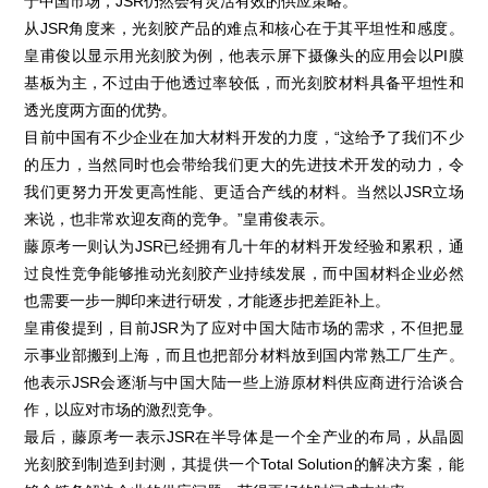
于中国市场，JSR仍然会有灵活有效的供应策略。
从JSR角度来，光刻胶产品的难点和核心在于其平坦性和感度。
皇甫俊以显示用光刻胶为例，他表示屏下摄像头的应用会以PI膜
基板为主，不过由于他透过率较低，而光刻胶材料具备平坦性和
透光度两方面的优势。
目前中国有不少企业在加大材料开发的力度，“这给予了我们不少
的压力，当然同时也会带给我们更大的先进技术开发的动力，令
我们更努力开发更高性能、更适合产线的材料。当然以JSR立场
来说，也非常欢迎友商的竞争。”皇甫俊表示。
藤原考一则认为JSR已经拥有几十年的材料开发经验和累积，通
过良性竞争能够推动光刻胶产业持续发展，而中国材料企业必然
也需要一步一脚印来进行研发，才能逐步把差距补上。
皇甫俊提到，目前JSR为了应对中国大陆市场的需求，不但把显
示事业部搬到上海，而且也把部分材料放到国内常熟工厂生产。
他表示JSR会逐渐与中国大陆一些上游原材料供应商进行洽谈合
作，以应对市场的激烈竞争。
最后，藤原考一表示JSR在半导体是一个全产业的布局，从晶圆
光刻胶到制造到封测，其提供一个Total Solution的解决方案，能