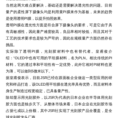
当然这两大难点要解决，基础还是需要解决透光性的问题。目前
量产的柔性屏下摄像头均是利用黄PI膜来作为基板，未来的趋势
是使用透明PI膜，以提升拍照效果。
透明PI膜在透光性方面是符合屏下摄像头的要求，可是它由于具
有高敏感性，因此量产难度较高，良品率相对较低，而且其对于
工艺的技术要求也是较为严苛的，因此在规模量产方面仍然存在
挑战。
实际除了透明PI膜，光刻胶材料中也有替代者。皇甫俊介
绍：“OLED中也有可用的平坦膜材料，名为PLN。相比传统的PI
材料，它的透过率和平坦性有一定优势，此外它相对PI材料也更
为薄，可以做到5微米以下。”
据皇甫俊表示，目前JSR已经在跟面板企业做这一类型应用的研
究和样品打造，该OLED用平坦膜在透光率具有优势，而且材料本
身生产制造过程更稳定，已具备量产性。
除却显示用光刻胶外，以JSR为代表的日本企业在半导体用光刻
胶方面也是独步天下。从整体市场来看，日本企业在光刻胶市场
占据七成以上份额，其中JSR社实现了光刻胶产品全覆盖，是全
球光刻胶龙头厂商。