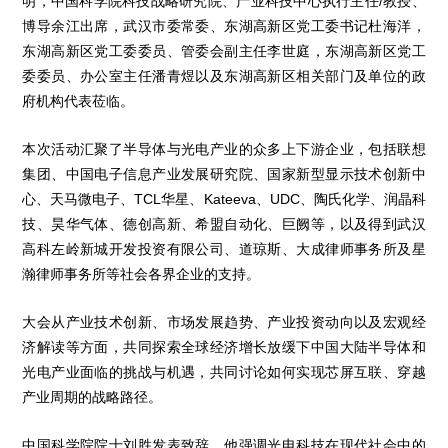
明，中国科学院科技战略研究院、产业科技中心执行主任/教授、
博导余江出席，武汉市委常委、东湖高新区党工委书记杜海洋，
东湖高新区党工委委员、管委会副主任李世庭，东湖高新区党工
委委员、办公室主任潘青煜以及东湖高新区相关部门及单位的政
府机构代表莅临。
本次活动汇聚了半导体与光电产业的众多上下游企业，包括联想
集团、中国电子信息产业发展研究院、国家新型显示技术创新中
心、天马微电子、TCL华星、Kateeva、UDC、陶氏化学、润晶科
技、昊华气体、德创高新、希盟自动化、巨阙等，以及得到武汉
高科左岭新城开发投资有限公司、道琼斯、大成律师事务所及星
瀚律师事务所等社会各界企业的支持。
大会从产业技术创新、市场发展趋势、产业投资动向以及宏观经
济解读等方面，共同探索全球经济增长放缓下中国大陆半导体和
光电产业面临的挑战与机遇，共同讨论如何实现芯屏互联、穿越
产业周期的战略路径。
中国科学院院士刘胜发表致辞。他强调光电科技在现代社会中的